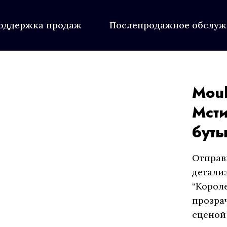
оддержка продаж
Послепродажное обслу
Moul
Мсти
буты
Отправ
детали
“Корол
прозра
сценой