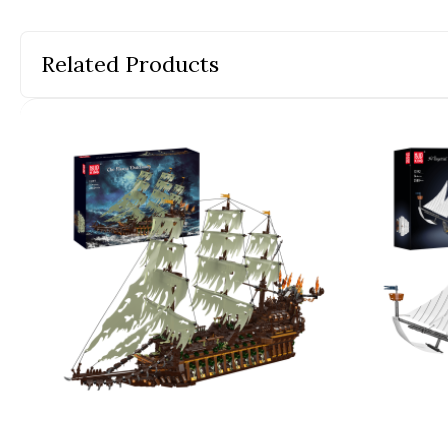
Эл
Related Products
Но
На
Ст
По