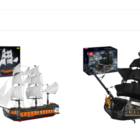
ектронная почта
*
мер телефона
звание компании
рана
*
дробности запроса
*