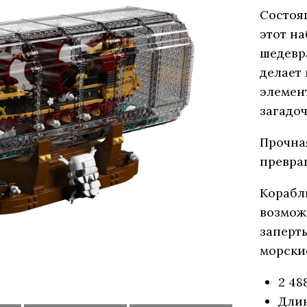
Состоя
этот н
шедевр
делает
элемен
загадо
Прочна
превра
Корабль
возмож
заперт
морски
2 48
Длин