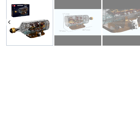
На
Ва