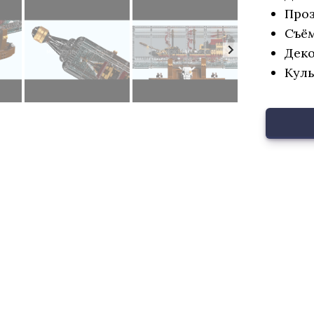
Проз
Съё
Деко
Куль
звание продукта
*
ше имя
*