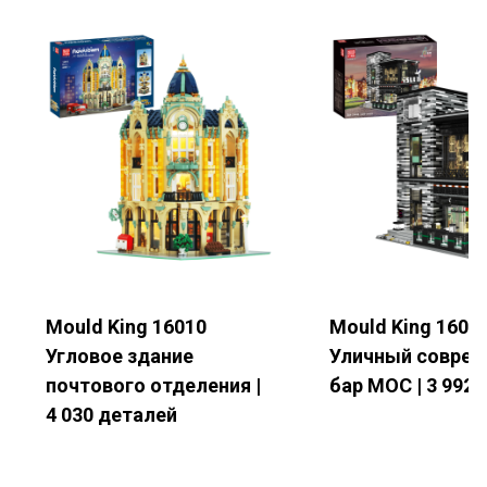
Ваше имя
*
Электронная почта
*
Номер телефона
Mould King 16010
Mould King 1604
Угловое здание
Уличный совре
Название компании
почтового отделения |
бар MOC | 3 992
4 030 деталей
Страна
*