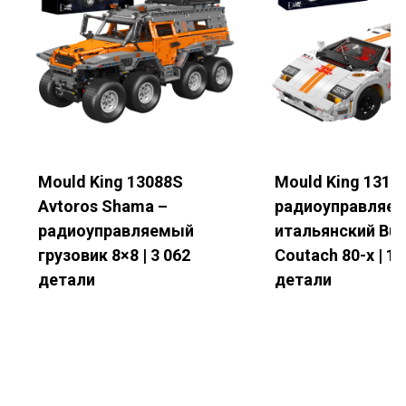
Электронная почта
*
Номер телефона
Mould King 13088S
Mould King 13194
Avtoros Shama –
радиоуправляе
Название компании
радиоуправляемый
итальянский Bul
грузовик 8×8 | 3 062
Coutach 80-х | 1 
детали
детали
Страна
*
Подробности запроса
*