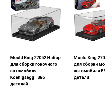
Ваше имя
*
Электронная почта
*
Номер телефона
Mould King 27052 Набор
Mould King 2706
для сборки гоночного
для сборки мод
Название компании
автомобиля
автомобиля F50 
Koenigsegg | 386
детали
деталей
Страна
*
Подробности запроса
*