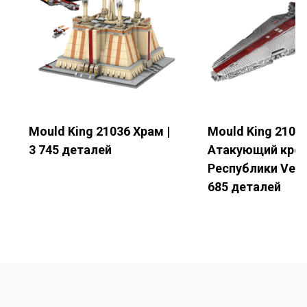
Электронная почта
*
Номер телефона
Mould King 21036 Храм |
Mould King 2100
3 745 деталей
Атакующий крей
Название компании
Республики Venat
685 деталей
Страна
*
Подробности запроса
*