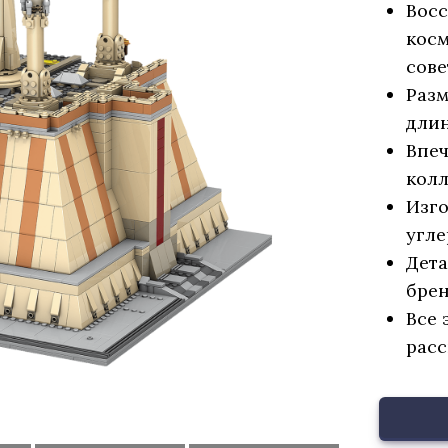
Восс
косм
сове
Разм
длин
Впеч
колл
Изго
угле
Дета
бре
Все 
расс