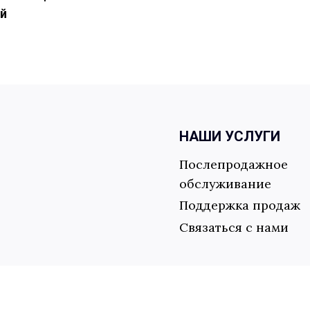
й
НАШИ УСЛУГИ
Послепродажное
обслуживание
Поддержка продаж
Связаться с нами
uld King |
GuangDong Yuxing Technologies Industry