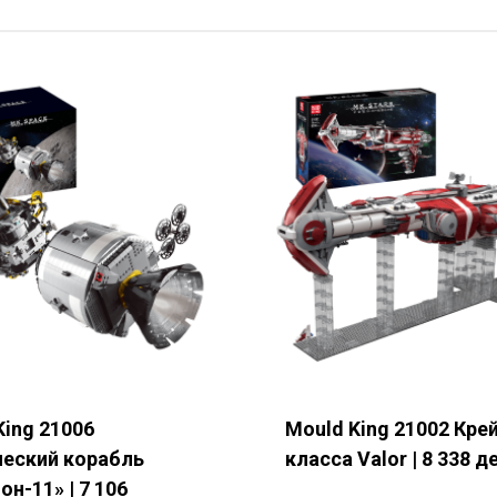
звание компании
рана
*
дробности запроса
*
King 21006
Mould King 21002 Кре
еский корабль
класса Valor | 8 338 
Отправить форму
н-11» | 7 106