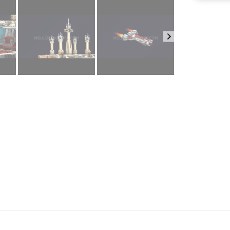
звание продукта
*
ше имя
*
ектронная почта
*
мер телефона