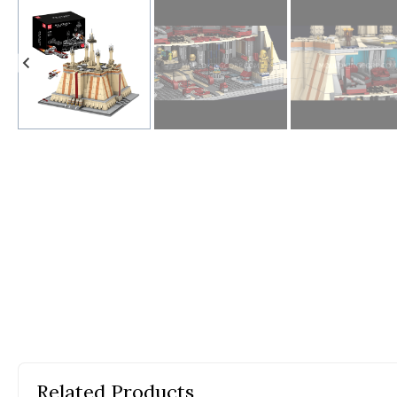
На
Ва
Эл
Но
Related Products