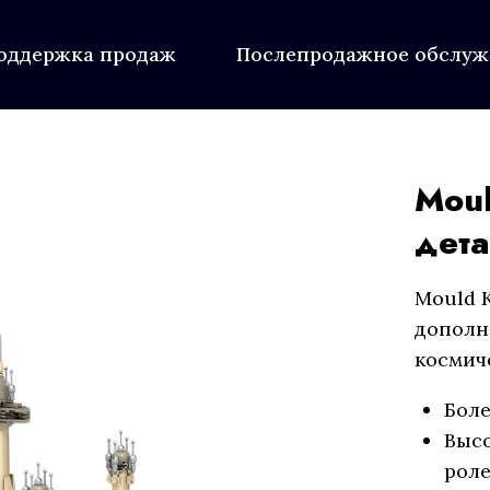
оддержка продаж
Послепродажное обслу
Moul
дет
Mould 
дополн
космич
Боле
Высо
роле