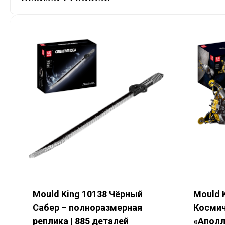
На
Ст
По
Mould King 10138 Чёрный
Mould 
Сабер – полноразмерная
Космич
реплика | 885 деталей
«Аполло