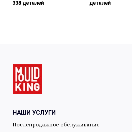
338 деталей
деталей
Страна
*
Подробности запроса
*
НАШИ УСЛУГИ
Отправить форму
Послепродажное обслуживание