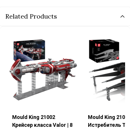
Related Products
Название продукта
*
Ваше имя
*
Электронная почта
*
Номер телефона
Mould King 21002
Mould King 2102
Крейсер класса Valor | 8
Истребитель TIE 
Название компании